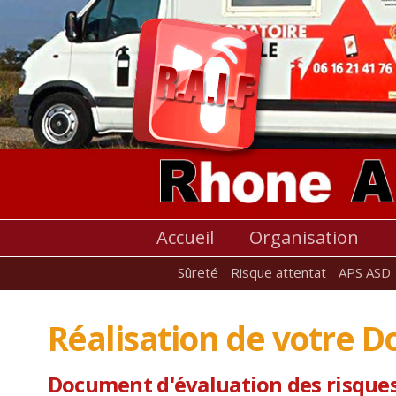
Accueil
Organisation
Sûreté
Risque attentat
APS ASD
Réalisation de votre 
Document d'évaluation des risques