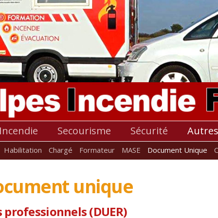
Incendie
Secourisme
Sécurité
Autre
Habilitation
Chargé
Formateur
MASE
Document Unique
Document unique
 professionnels (DUER)