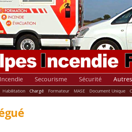
Incendie
Secourisme
Sécurité
Autre
Habilitation
Chargé
Formateur
MASE
Document Unique
légué