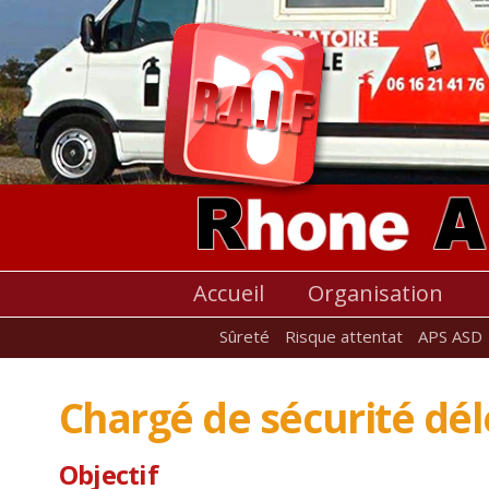
Accueil
Organisation
Sûreté
Risque attentat
APS ASD
Chargé de sécurité dé
Objectif