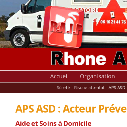
Accueil
Organisation
Sûreté
Risque attentat
APS ASD
APS ASD : Acteur Préve
Aide et Soins à Domicile