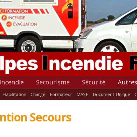
Incendie
Secourisme
Sécurité
Autre
Habilitation
Chargé
Formateur
MASE
Document Unique
ntion Secours